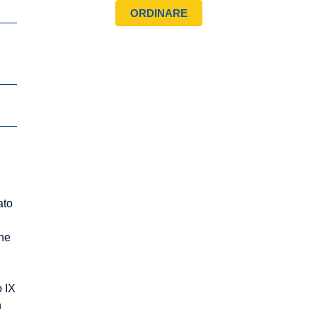
i
ato
one
o IX
n