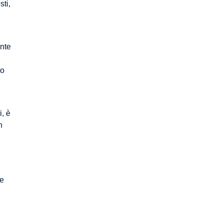
sti,
nte
mo
i, è
n
me