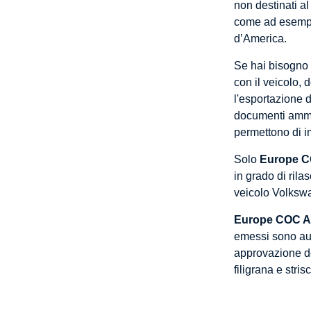
non destinati al
come ad esempio 
d’America.
Se hai bisogno
con il veicolo, 
l'esportazione d
documenti ammin
permettono di im
Solo
Europe C
in grado di rila
veicolo Volksw
Europe COC A
emessi sono aute
approvazione de
filigrana e stris