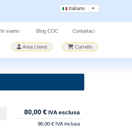
Italiano
Mostra ulteriori a
hi siamo
Blog COC
Contattaci
Area clienti
Carrello
Tarif
80,00 €
Pro
96,00 €