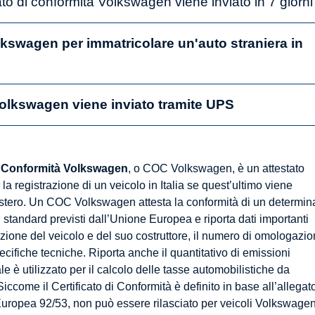
icato di conformità Volkswagen viene inviato in 7 giorn
swagen per immatricolare un'auto straniera in
olkswagen viene inviato tramite UPS
di Conformità Volkswagen
, o COC Volkswagen, è un attestato
 la registrazione di un veicolo in Italia se quest’ultimo viene
estero. Un COC Volkswagen attesta la conformità di un determin
 standard previsti dall’Unione Europea e riporta dati importanti
cazione del veicolo e del suo costruttore, il numero di omologazi
cifiche tecniche. Riporta anche il quantitativo di emissioni
ale è utilizzato per il calcolo delle tasse automobilistiche da
iccome il Certificato di Conformità è definito in base all’allegat
 Europea 92/53, non può essere rilasciato per veicoli Volkswage