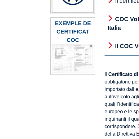
Il certif
COC Volk
EXEMPLE DE
Italia
CERTIFICAT
COC
Il COC V
Il
Certificato 
obbligatorio per
importato dall’
autoveicolo agli
quali l’identifi
europeo e le spe
inquinanti il qu
corrispondere. S
della Direttiva