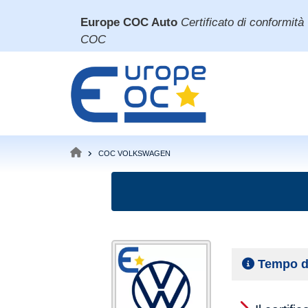
Salta
Europe COC Auto
Certificato di conformità
al
COC
contenuto
principale
COC VOLKSWAGEN
BRICIOLE
DI
PANE
Tempo d