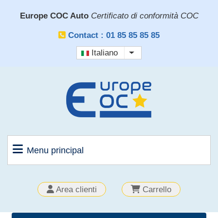
Salta
Europe COC Auto
Certificato di conformità COC
al
contenuto
Contact : 01 85 85 85 85
principale
Italiano
Mostra ulteriori azioni
Menu principal
OUTILS
Area clienti
Carrello
CLIENT