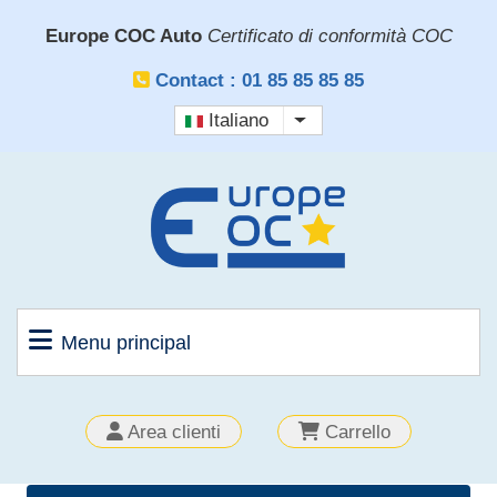
Salta
Europe COC Auto
Certificato di conformità COC
al
contenuto
Contact : 01 85 85 85 85
principale
Italiano
Mostra ulteriori azioni
Menu principal
OUTILS
Area clienti
Carrello
CLIENT