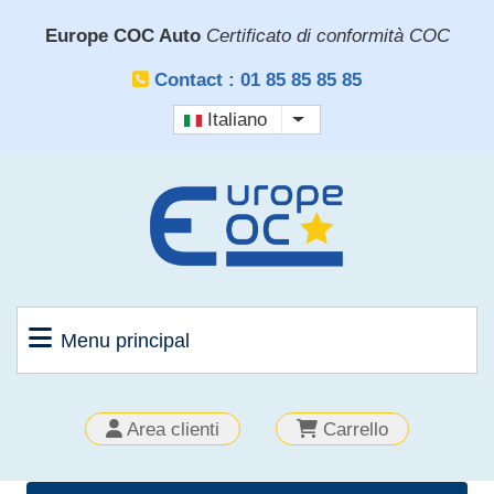
Salta
Europe COC Auto
Certificato di conformità COC
al
contenuto
Contact : 01 85 85 85 85
principale
Italiano
Mostra ulteriori azioni
Menu principal
OUTILS
Area clienti
Carrello
CLIENT