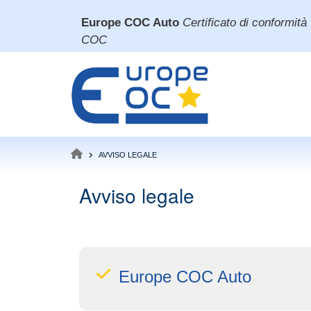
Salta
Europe COC Auto
Certificato di conformità
al
COC
contenuto
principale
AVVISO LEGALE
BRICIOLE
DI
Avviso legale
PANE
Europe COC Auto