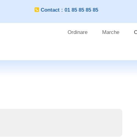
Contact : 01 85 85 85 85
Ordinare
Marche
C
OUTILS
CLIENT