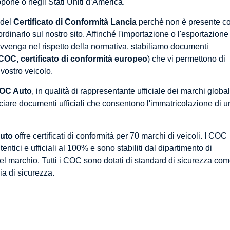
appone o negli Stati Uniti d’America.
 del
Certificato di Conformità Lancia
perché non è presente co
ordinarlo sul nostro sito. Affinché l'importazione o l'esportazione
avvenga nel rispetto della normativa, stabiliamo documenti
COC, certificato di conformità europeo
) che vi permettono di
 vostro veicolo.
OC Auto
, in qualità di rappresentante ufficiale dei marchi global
sciare documenti ufficiali che consentono l'immatricolazione di u
uto
offre certificati di conformità per 70 marchi di veicoli. I COC
ntici e ufficiali al 100% e sono stabiliti dal dipartimento di
l marchio. Tutti i COC sono dotati di standard di sicurezza co
cia di sicurezza.