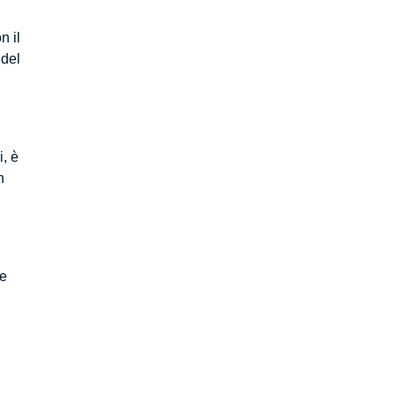
n il
 del
i, è
n
me