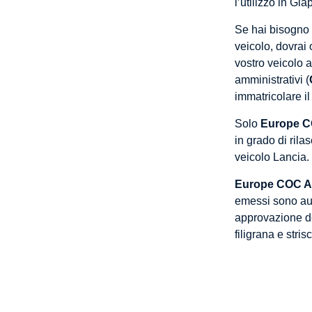
l’utilizzo in Gi
Se hai bisogno
veicolo, dovrai 
vostro veicolo 
amministrativi (
immatricolare il
Solo
Europe C
in grado di rila
veicolo Lancia.
Europe COC A
emessi sono aute
approvazione de
filigrana e stris