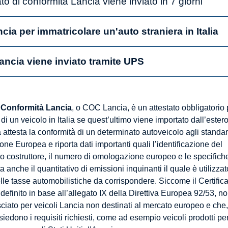
icato di conformità Lancia viene inviato in 7 giorni
ia per immatricolare un'auto straniera in Italia
ancia viene inviato tramite UPS
i Conformità Lancia
, o COC Lancia, è un attestato obbligatorio 
 di un veicolo in Italia se quest’ultimo viene importato dall’estero
ttesta la conformità di un determinato autoveicolo agli standa
ione Europea e riporta dati importanti quali l’identificazione del
uo costruttore, il numero di omologazione europeo e le specifich
a anche il quantitativo di emissioni inquinanti il quale è utilizzat
elle tasse automobilistiche da corrispondere. Siccome il Certific
definito in base all’allegato IX della Direttiva Europea 92/53, n
sciato per veicoli Lancia non destinati al mercato europeo e che,
iedono i requisiti richiesti, come ad esempio veicoli prodotti pe