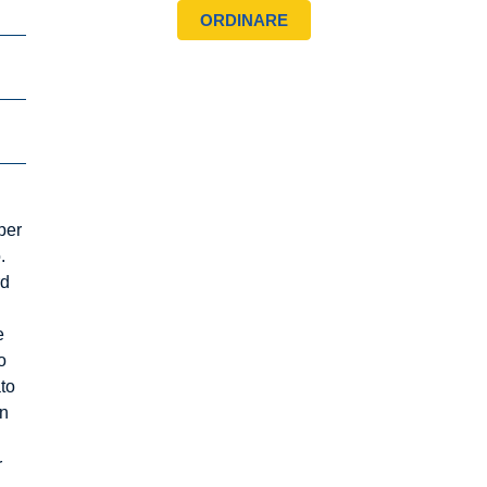
per
.
rd
e
o
ato
on
r