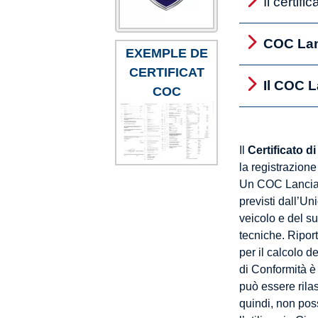
Il certif
COC Lanc
EXEMPLE DE
CERTIFICAT
Il COC L
COC
Il
Certificato d
la registrazione
Un COC Lancia a
previsti dall’Un
veicolo e del s
tecniche. Riport
per il calcolo d
di Conformità è 
può essere rila
quindi, non poss