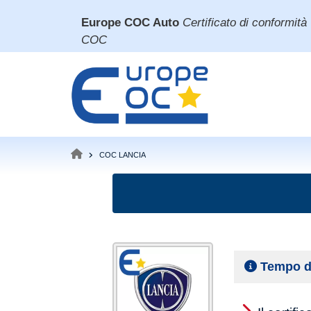
Salta
Europe COC Auto
Certificato di conformità
al
COC
contenuto
principale
COC LANCIA
BRICIOLE
DI
PANE
Tempo d