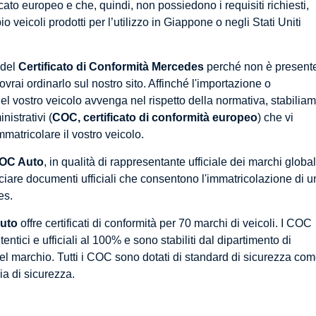
cato europeo e che, quindi, non possiedono i requisiti richiesti,
veicoli prodotti per l’utilizzo in Giappone o negli Stati Uniti
 del
Certificato di Conformità Mercedes
perché non è present
dovrai ordinarlo sul nostro sito. Affinché l'importazione o
el vostro veicolo avvenga nel rispetto della normativa, stabilia
istrativi (
COC, certificato di conformità europeo
) che vi
matricolare il vostro veicolo.
OC Auto
, in qualità di rappresentante ufficiale dei marchi global
sciare documenti ufficiali che consentono l'immatricolazione di u
es.
uto
offre certificati di conformità per 70 marchi di veicoli. I COC
ntici e ufficiali al 100% e sono stabiliti dal dipartimento di
l marchio. Tutti i COC sono dotati di standard di sicurezza co
cia di sicurezza.