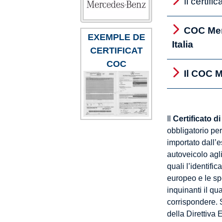
Il certif
COC Merc
EXEMPLE DE
Italia
CERTIFICAT
COC
Il COC M
Il
Certificato 
obbligatorio per
importato dall’
autoveicolo agli
quali l’identifi
europeo e le spe
inquinanti il qu
corrispondere. S
della Direttiva