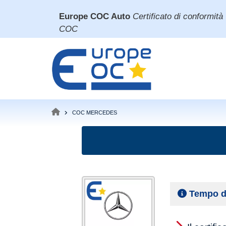
Salta
Europe COC Auto
Certificato di conformità
al
COC
contenuto
principale
COC MERCEDES
BRICIOLE
DI
PANE
Tempo d