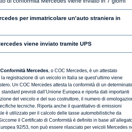
icato di conformità Mercedes viene inviato in 7 giorni
edes per immatricolare un'auto straniera in
ercedes viene inviato tramite UPS
di Conformità Mercedes
, o COC Mercedes, è un attestato
 la registrazione di un veicolo in Italia se quest’ultimo viene
estero. Un COC Mercedes attesta la conformità di un determinat
 standard previsti dall’Unione Europea e riporta dati importanti
cazione del veicolo e del suo costruttore, il numero di omologazi
cifiche tecniche. Riporta anche il quantitativo di emissioni
ale è utilizzato per il calcolo delle tasse automobilistiche da
iccome il Certificato di Conformità è definito in base all’allegat
 Europea 92/53, non può essere rilasciato per veicoli Mercedes 