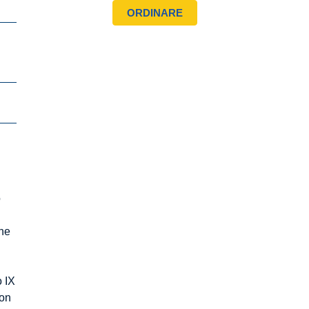
o
one
o IX
non