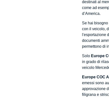
destinati al mer
come ad esempio 
d’America.
Se hai bisogno
con il veicolo, 
l'esportazione d
documenti ammin
permettono di im
Solo
Europe C
in grado di rila
veicolo Merced
Europe COC A
emessi sono aute
approvazione de
filigrana e stris