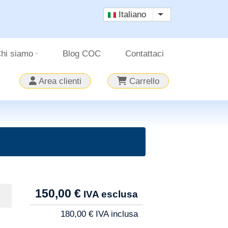
Italiano
Mostra ulteriori a
hi siamo
Blog COC
Contattaci
Area clienti
Carrello
Tarif
150,00 €
Pro
180,00 €