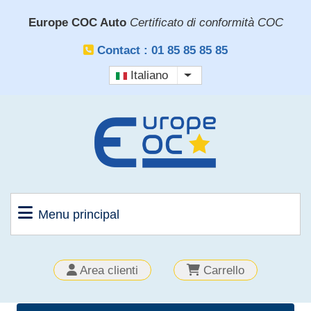
Salta
Europe COC Auto
Certificato di conformità COC
al
contenuto
Contact : 01 85 85 85 85
principale
Italiano
Mostra ulteriori azioni
Menu principal
OUTILS
Area clienti
Carrello
CLIENT