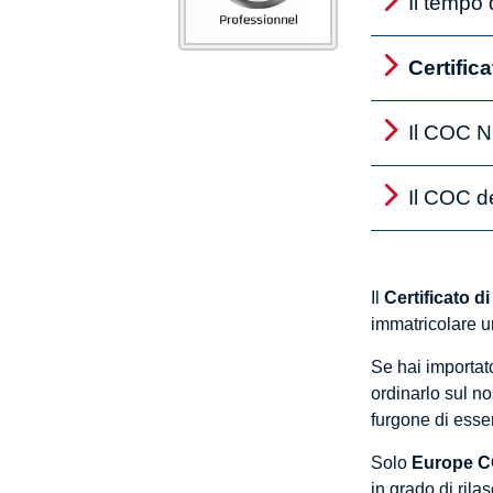
Il tempo 
Certific
Il COC N
Il COC de
Il
Certificato 
immatricolare un
Se hai importat
ordinarlo sul no
furgone di essere
Solo
Europe C
in grado di rila