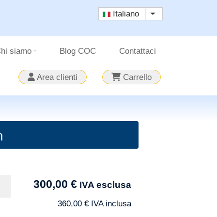
Italiano
Mostra ulteriori a
hi siamo
Blog COC
Contattaci
Area clienti
Carrello
n
Tarif
300,00 €
Pro
360,00 €