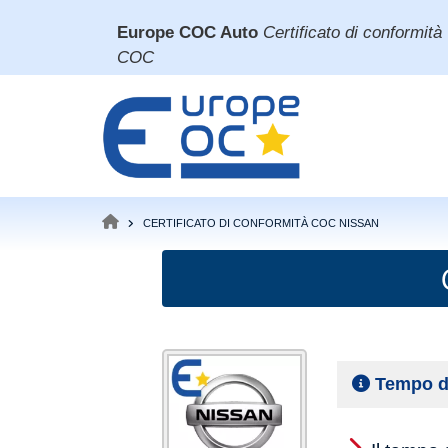
Salta
Europe COC Auto
Certificato di conformità
al
COC
contenuto
principale
CERTIFICATO DI CONFORMITÀ COC NISSAN
BRICIOLE
DI
PANE
Tempo d