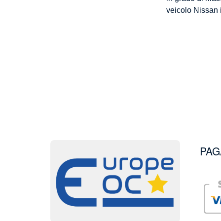
veicolo Nissan i
PAG
Image
Image