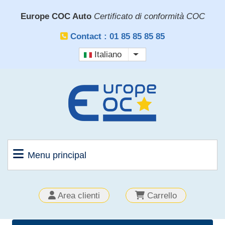
Salta
Europe COC Auto
Certificato di conformità COC
al
contenuto
Contact : 01 85 85 85 85
principale
Italiano
Mostra ulteriori azioni
Menu principal
OUTILS
Area clienti
Carrello
CLIENT