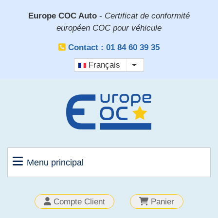
Aller
Europe COC Auto
-
Certificat de conformité
au
européen COC pour véhicule
contenu
principal
Contact : 01 84 60 39 35
Français
Lister les actions sup
Menu principal
OUTILS
Compte Client
Panier
CLIENT