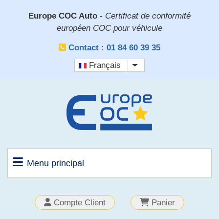
Aller
Europe COC Auto
-
Certificat de conformité
au
européen COC pour véhicule
contenu
principal
Contact : 01 84 60 39 35
Français
Lister les actions sup
Menu principal
OUTILS
Compte Client
Panier
CLIENT