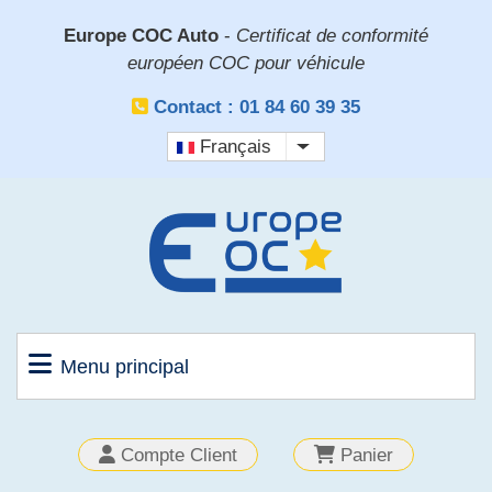
Aller
Europe COC Auto
-
Certificat de conformité
au
européen COC pour véhicule
contenu
principal
Contact : 01 84 60 39 35
Français
Lister les actions sup
Menu principal
OUTILS
Compte Client
Panier
CLIENT