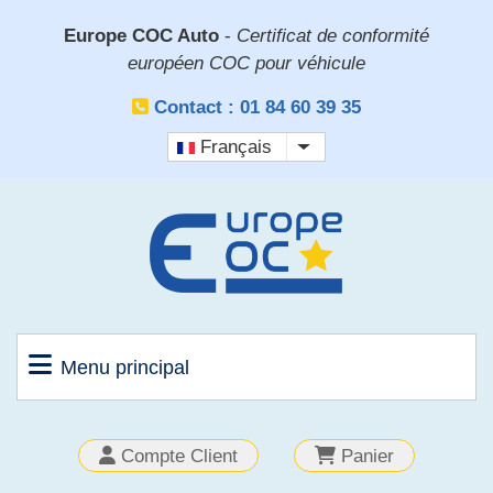
Aller
Europe COC Auto
-
Certificat de conformité
au
européen COC pour véhicule
contenu
principal
Contact : 01 84 60 39 35
Français
Lister les actions sup
Menu principal
OUTILS
Compte Client
Panier
CLIENT