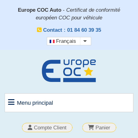
Aller
Europe COC Auto
-
Certificat de conformité
au
européen COC pour véhicule
contenu
principal
Contact : 01 84 60 39 35
Français
Lister les actions sup
Menu principal
OUTILS
Compte Client
Panier
CLIENT